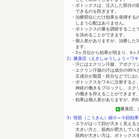
・ボトックスは、注入した部分の筋
できる
のを
防ぎます。
・治療部位にだけ効果を発揮するの
しまう心配
はありません。
・ボトックスの量を調節することで
を決める
ことができます。
・個人差がありますが、治療した3
ます。
・3ヶ月位から効果が弱まり、6ヶ
2）腋臭症（えきしゅうしょう＝ワ
・汗にはエクリン汗腺、アポクリン
・エクリン汗腺の汗は成分の99％
主成分が
脂質・鉄分などでにお
・ボトックスをワキに注射すると、
神経
の働き
をブロックし、エク
の
働き
を抑えることができます
・効果は個人差がありますが、約5
腋臭症、
3）咬筋（こうきん）縮小＝小顔効果
・エラがはって顔が大きく見えると
大きい方と、
筋肉が肥大してい
筋肉が大きい方は、ボトックスを