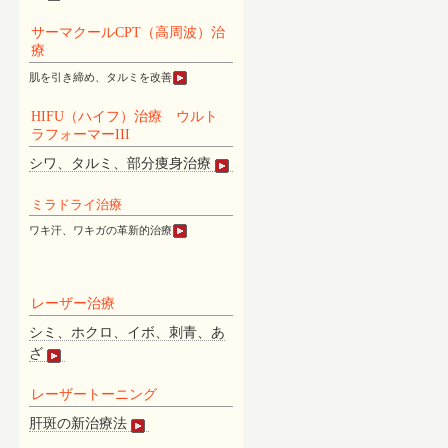
サーマクールCPT（高周波）治
療
肌を引き締め、タルミを改善
HIFU（ハイフ）治療 ウルト
ラフォーマーIII
シワ、タルミ、部分痩身治療
ミラドライ治療
ワキ汗、ワキガの革新的治療
レーザー治療
シミ、ホクロ、イボ、刺青、あ
ざ
レーザートーニング
肝斑の新治療法