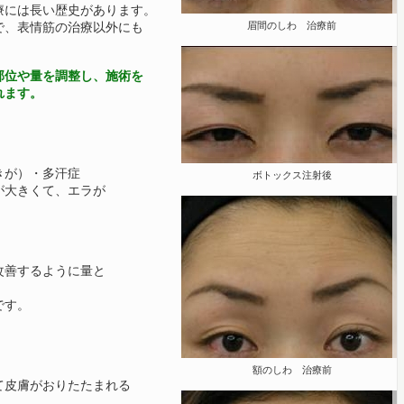
には長い歴史があります。
で、表情筋の治療以外にも
眉間のしわ 治療前
部位や量を調整し、施術を
れます。
）
きが）・多汗症
ボトックス注射後
が大きくて、エラが
改善するように量と
です。
額のしわ 治療前
皮膚がおりたたまれる