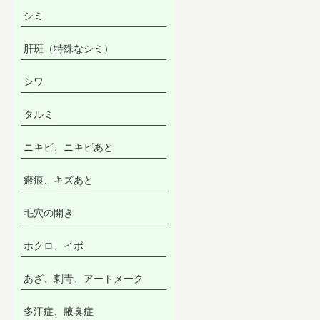
シミ
肝斑（特殊なシミ）
シワ
タルミ
ニキビ、ニキビあと
瘢痕、キズあと
毛穴の開き
ホクロ、イボ
あざ、刺青、アートメーク
多汗症、腋臭症