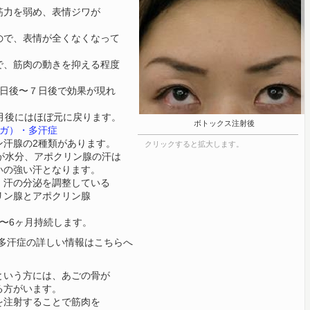
力を弱め、表情ジワが
で、表情が全くなくなって
、筋肉の動きを抑える程度
日後〜７日後で効果が現れ
月後にはほぼ元に戻ります。
ボトックス注射後
キガ）・多汗症
汗腺の2種類があります。
クリックすると拡大します。
が水分、アポクリン腺の汗は
いの強い汗となります。
汗の分泌を調整している
リン腺とアポクリン腺
。
〜6ヶ月持続します。
多汗症の詳しい情報はこちらへ
いう方には、あごの骨が
る方がいます。
注射することで筋肉を