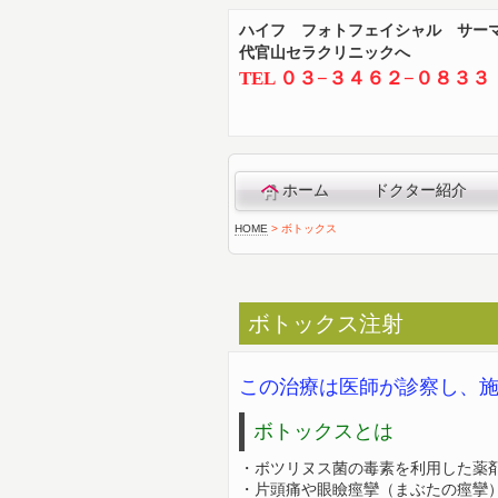
ハイフ フォトフェイシャル サー
代官山セラクリニックへ
TEL ０３−３４６２−０８３３
ホーム
ドクター紹介
HOME
>
ボトックス
ボトックス注射
この治療は医師が診察し、
ボトックスとは
・ボツリヌス菌の毒素を利用した薬
・片頭痛や眼瞼痙攣（まぶたの痙攣