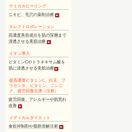
ケミカルピーリング
ニキビ、毛穴の薬剤治療
エレクトロポレーション
高濃度美容成分を肌の深層まで
浸透させる美肌治療
イオン導入
ビタミンCやトラネキサム酸を
肌に浸透させる美肌治療
超高濃度ビタミンC、白玉、プ
ラセンタ、ビタミン、ニンニ
ク、疲労回復点滴（注射）
疲労回復、アレルギーや肌荒れ
改善
メディカルダイエット
食欲抑制剤や脂肪溶解注射