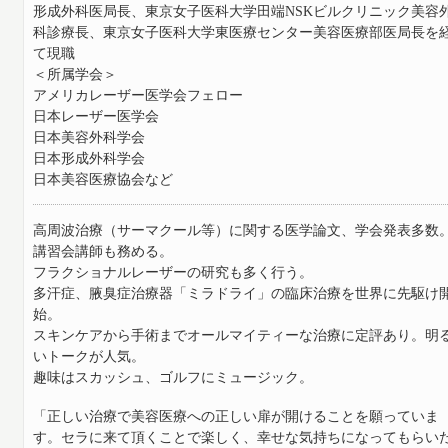
形成外科医局長、東京女子医科大学田端NSKビルクリニック美容
科診療長、東京女子医科大学東医療センター美容医療部医局長を
て現職
＜所属学会＞
アメリカレーザー医学会フェロー
日本レーザー医学会
日本美容外科学会
日本形成外科学会
日本美容医療協会など
高周波治療（サーマクール等）に関する医学論文、学会発表多数
講習会講師も務める。
フラクショナルレーザーの研究も多く行う。
多汗症、腋臭症治療器「ミラドライ」の臨床治療を世界に先駆け
始。
スキンケアから手術までオールマイティーな治療に定評あり。明
いトークが人気。
趣味はスカッシュ、ゴルフにミュージック。
「正しい治療で美容医療への正しい扉が開けることを願っていま
す。セラに来て頂くことで楽しく、幸せな気持ちになってもらい