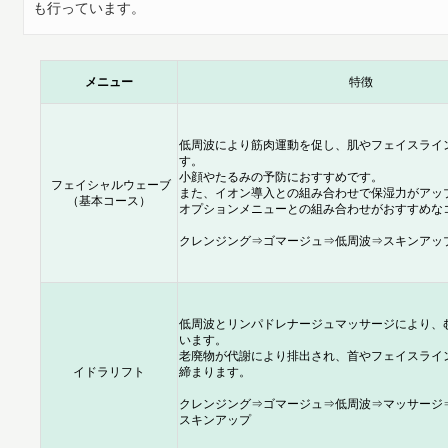
も行っています。
メニュー
特徴
低周波により筋肉運動を促し、肌やフェイスライ
す。
小顔やたるみの予防におすすめです。
フェイシャルウェーブ
また、イオン導入との組み合わせで保湿力がアッ
（基本コース）
オプションメニューとの組み合わせがおすすめな
クレンジング⇒ゴマージュ⇒低周波⇒スキンアッ
低周波とリンパドレナージュマッサージにより、
います。
老廃物が代謝により排出され、首やフェイスライ
イドラリフト
締まります。
クレンジング⇒ゴマージュ⇒低周波⇒マッサージ
スキンアップ