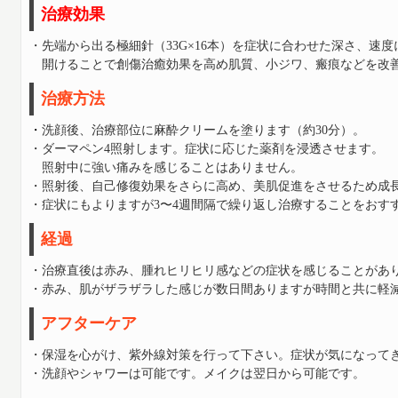
治療効果
・先端から出る極細針（33G×16本）を症状に合わせた深さ、速
開けることで創傷治癒効果を高め肌質、小ジワ、瘢痕などを改
治療方法
・
洗顔後、治療部位に麻酔クリームを塗ります（約30分）。
・ダーマペン4照射します。症状に応じた薬剤を浸透させます。
照射中に強い痛みを感じることはありません。
・照射後、自己修復効果をさらに高め、美肌促進をさせるため成
・症状にもよりますが3〜4週
間隔で繰り返し治療することをおす
経過
・治療直後は赤み、腫れヒリヒリ感などの症状を感じることがあ
・赤み、肌がザラザラした感じが数日間ありますが時間と共に軽
アフターケア
・保湿を心がけ、紫外線対策を行って下さい。症状が気になって
・洗顔やシャワーは可能です。メイクは翌日から可能です。